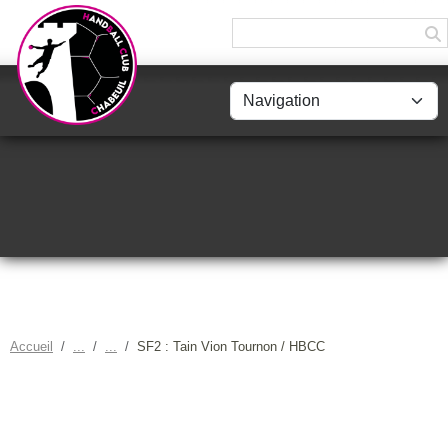
Panneau de gestion des cookies
Accueil
SF2 : Tain Vion Tournon / HBCC
SF2 : TAIN VION TOURNON /