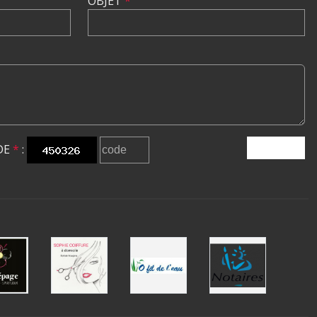
OBJET
*
DE
*
:
ENVOYER