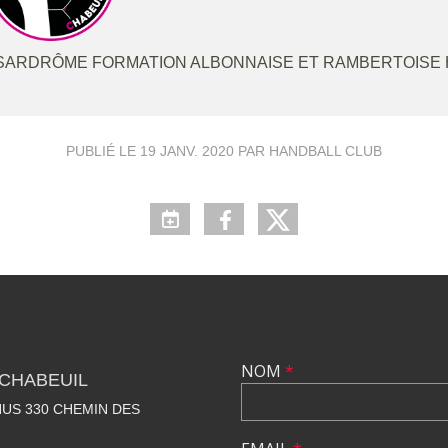
SARDRÔME FORMATION ALBONNAISE ET RAMBERTOISE
PUBLIÉ LE
19 JANV. 2020
PAR HANDBALL CLUB
NOM
*
CHABEUIL
US 330 CHEMIN DES