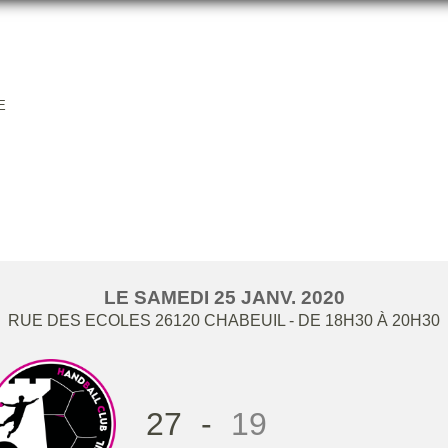
E
HBCC SF1 / ISARDROME
LE
SAMEDI
25
JANV.
2020
RUE DES ECOLES
26120
CHABEUIL
- DE 18H30 À 20H30
27
-
19