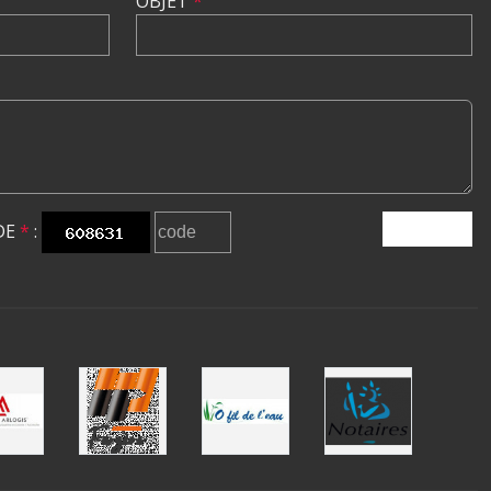
OBJET
*
DE
*
:
ENVOYER