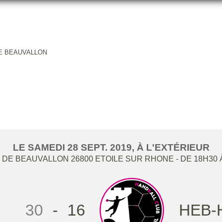
LE BEAUVALLON
C -18F1 / HB ETOILE BEAUVA
LE
SAMEDI
28
SEPT.
2019
, À L'EXTÉRIEUR
 DE BEAUVALLON
26800
ETOILE SUR RHONE
- DE 18H30 
30
-
16
HEB-H