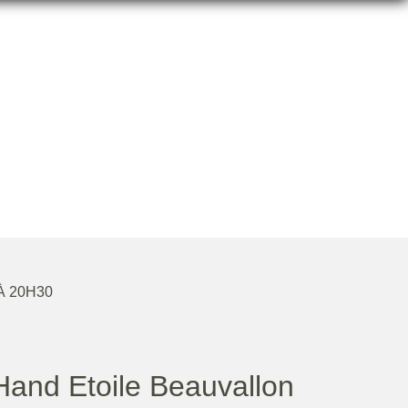
LLON
À 20H30
and Etoile Beauvallon