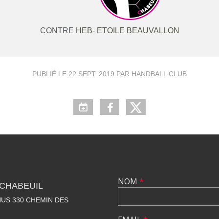
CONTRE
HEB- ETOILE BEAUVALLON
PUBLIÉ LE
22 SEPT. 2019
PAR HANDBALL CLUB
NOM
*
CHABEUIL
US 330 CHEMIN DES