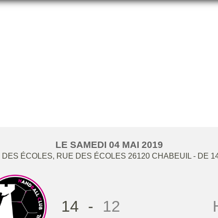
HBCC -13G / HB ROMANS
LE
SAMEDI
04
MAI
2019
DES ÉCOLES, RUE DES ÉCOLES
26120
CHABEUIL
- DE 1
14
-
12