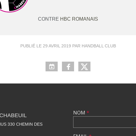
CONTRE
HBC ROMANAIS
PUBLIÉ LE
29 AVRIL 2019
PAR HANDBALL CLUB
NOM
*
CHABEUIL
US 330 CHEMIN DES