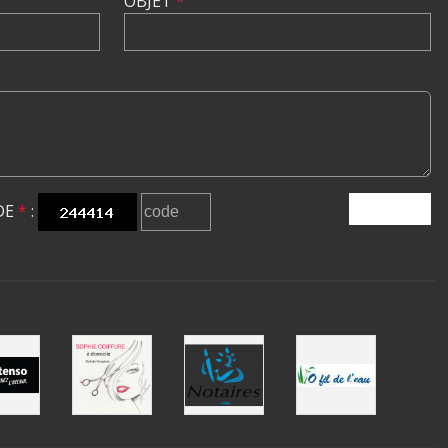
OBJET
*
DE
*
:
ENVOYER