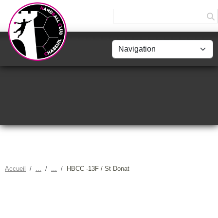
Panneau de gestion des cookies
Accueil
HBCC -13F / St Donat
HBCC -13F / ST DONAT