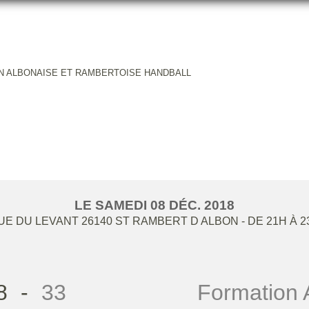
ON ALBONAISE ET RAMBERTOISE HANDBALL
MATION ALBONAISE ET RAMBE
LE
SAMEDI
08
DÉC.
2018
UE DU LEVANT
26140
ST RAMBERT D ALBON
- DE 21H À 
8
-
33
Formation 