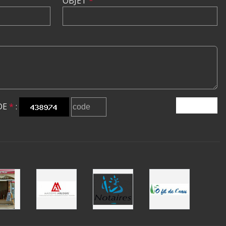
OBJET
*
DE
*
:
ENVOYER