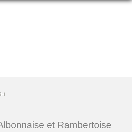
RTOISE HANDBALL
23H
Albonnaise et Rambertoise