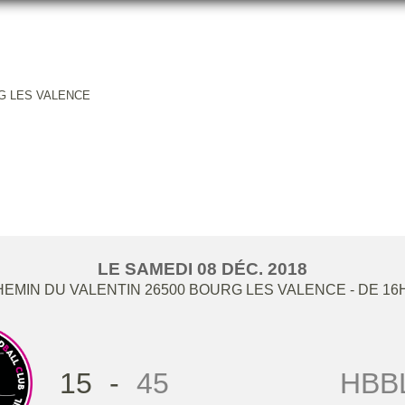
RG LES VALENCE
C -18G2 / HB BOURG LES VAL
LE
SAMEDI
08
DÉC.
2018
CHEMIN DU VALENTIN
26500
BOURG LES VALENCE
- DE 16
15
-
45
HBBL