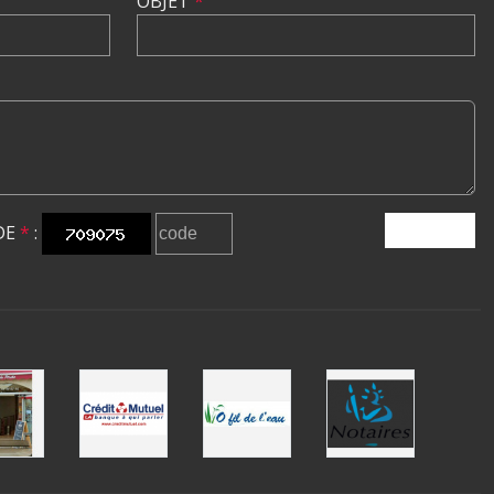
OBJET
*
DE
*
:
ENVOYER