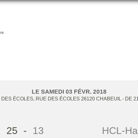
re
HBCC SF2 / HBC LAMASTRE
LE
SAMEDI
03
FÉVR.
2018
DES ÉCOLES, RUE DES ÉCOLES
26120
CHABEUIL
- DE 2
25
-
13
HCL-Han