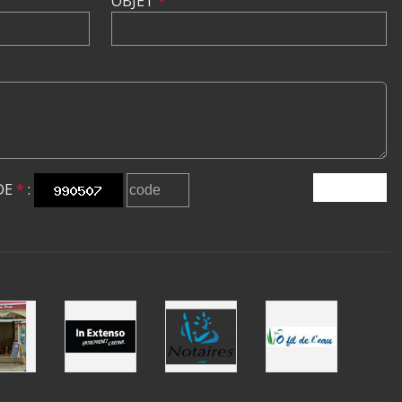
OBJET
*
DE
*
:
ENVOYER