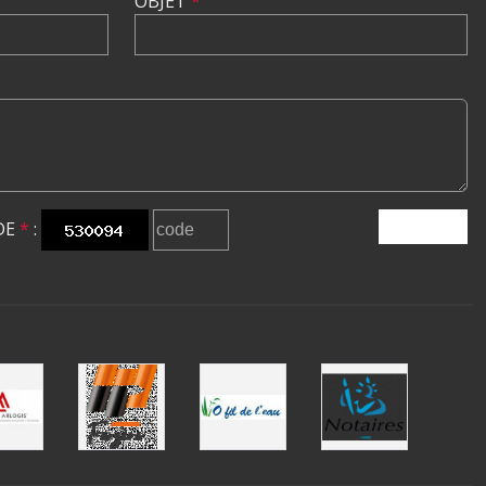
OBJET
*
DE
*
:
ENVOYER