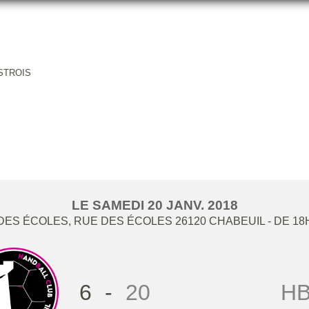
ASTROIS
HBCC -15F - HBC LAMASTROIS
LE
SAMEDI
20
JANV.
2018
ES ÉCOLES, RUE DES ÉCOLES
26120
CHABEUIL
- DE 18
6
-
20
HB