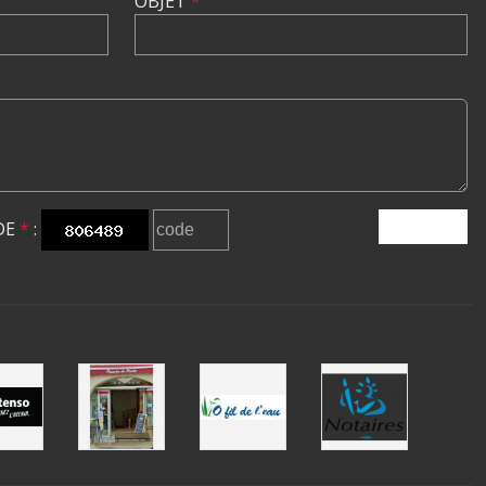
OBJET
*
DE
*
:
ENVOYER