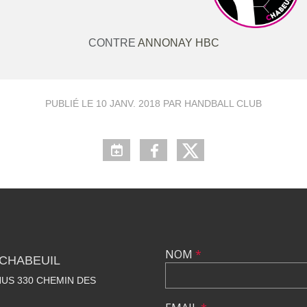
CONTRE
ANNONAY HBC
PUBLIÉ LE
10 JANV. 2018
PAR HANDBALL CLUB
NOM
*
CHABEUIL
US 330 CHEMIN DES