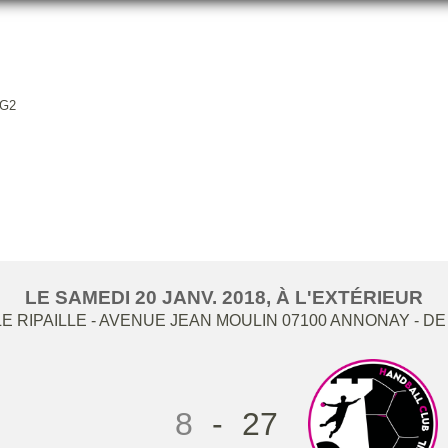
5G2
HBCANNONAY - HBCC -15G2
LE
SAMEDI
20
JANV.
2018
, À L'EXTÉRIEUR
E RIPAILLE - AVENUE JEAN MOULIN
07100
ANNONAY
- DE
8
-
27