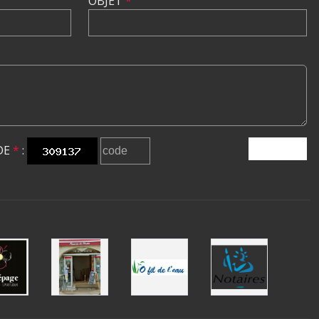
OBJET
*
DE
*
:
ENVOYER