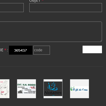
OBJET
*
DE
*
:
ENVOYER