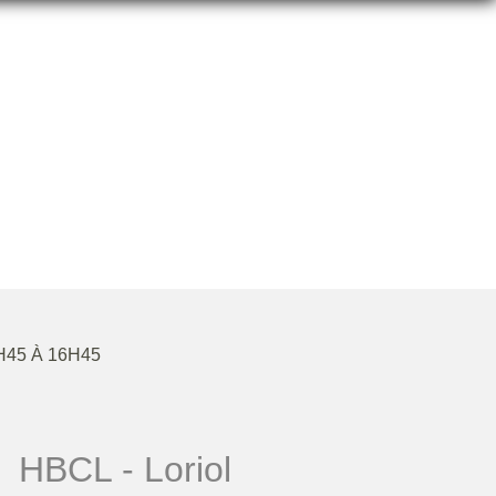
C LORIOL
H45 À 16H45
HBCL - Loriol