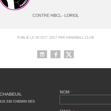
CONTRE
HBCL - LORIOL
PUBLIÉ LE
30 OCT. 2017
PAR HANDBALL CLUB
NOM
*
CHABEUIL
US 330 CHEMIN DES