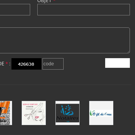
OBJET
*
DE
*
:
ENVOYER