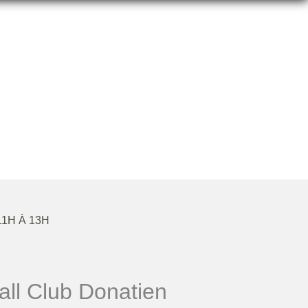
 HERBASSE
11H À 13H
ll Club Donatien