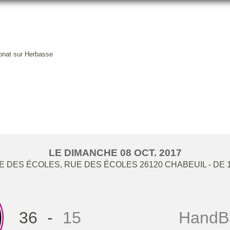
onat sur Herbasse
E CONTRE SAINT DONAT SUR
LE
DIMANCHE
08
OCT.
2017
 DES ÉCOLES, RUE DES ÉCOLES
26120
CHABEUIL
- DE 
36
-
15
HandBa