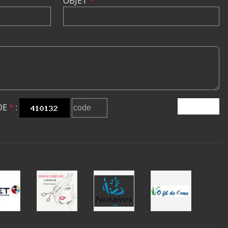
OBJET
*
DE
*
:
ENVOYER